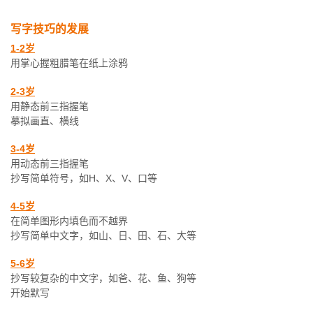
写字技巧的发展
1-2岁
用掌心握粗腊笔在纸上涂鸦
2-3岁
用静态前三指握笔
摹拟画直、横线
3-4岁
用动态前三指握笔
抄写简单符号，如H、X、V、口等
4-5岁
在简单图形内填色而不越界
抄写简单中文字，如山、日、田、石、大等
5-6岁
抄写较复杂的中文字，如爸、花、鱼、狗等
开始默写