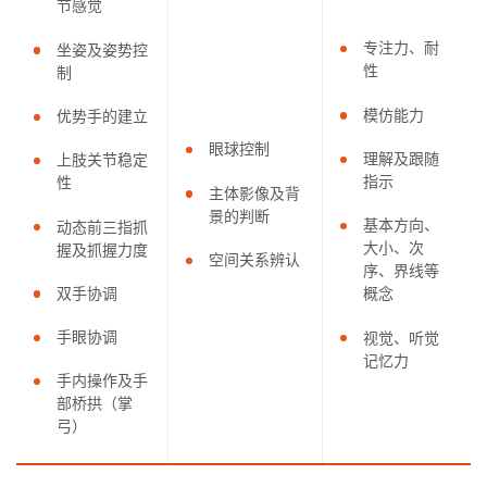
节感觉
专注力、耐
坐姿及姿势控
性
制
模仿能力
优势手的建立
眼球控制
理解及跟随
上肢关节稳定
指示
性
主体影像及背
景的判断
基本方向、
动态前三指抓
大小、次
握及抓握力度
空间关系辨认
序、界线等
双手协调
概念
手眼协调
视觉、听觉
记忆力
手内操作及手
部桥拱（掌
弓）