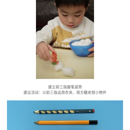
建立前三指握笔姿势
建议活动：以前三指运用衣夹、用方糖夹钳小物件