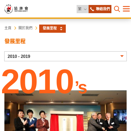
更改語言
繁
聯絡我們
目
打開網
錄
協
主
主頁
關於我們
發展里程
内
容
康
發展里程
開
始
會
年
2010 - 2019
份
2010
’s