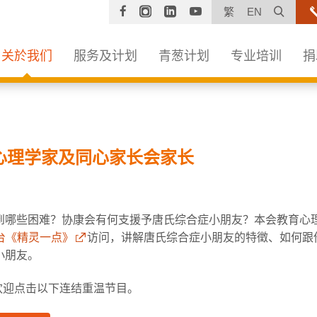
Facebook
Instagram
Linkedin
YouTube
打开
繁
EN
关於我们
服务及计划
青葱计划
专业培训
捐
心理学家及同心家长会家长
哪些困难？协康会有何支援予唐氏综合症小朋友？本会教育心理学
台《精灵一点》
访问，讲解唐氏综合症小朋友的特徵、如何跟
小朋友。
，欢迎点击以下连结重温节目。