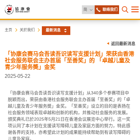
更改语言
简
联络我们
目
打开网
录
协
主
主页
关於我们
最新消息
内
容
康
返回最新消息
开
始
「协康会赛马会吾读吾识读写支援计划」荣获由香港
会
社会服务联会主办首届「至善奖」的 「卓越儿童及
青少年服务奬」金奖
2025-05-22
「协康会赛马会吾读吾识读写支援计划」从340多个参赛项目中
脱颖而出，荣获由香港社会服务联会主办首届「至善奖」的「卓
越儿童及青少年服务奬」金奖。「至善奖」设立的目的是表扬在
社会服务领域表现卓越和创新的机构，并推动社会服务的发展。
颁奖典礼已於2025年5月21日在香港会议展览中心举行。这一奖
项认同了本计划在支援读写障碍儿童及家庭方面的努力，特此感
谢各界的支持，亦希望此计划的成果能持续帮助到有读写障碍的
儿童及家庭。