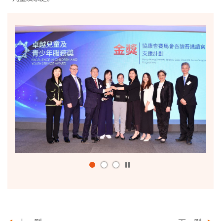
播
放
/
暂
停