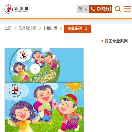
更改语言
简
联络我们
目
打开网
录
协
主
主页
工具及资源
书籍出版
专业系列
内
容
康
返回专业系列
开
始
会