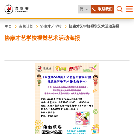
更改语言
简
联络我们
目
打开网
录
协
主
主页
青葱计划
协康才艺学校
协康才艺学校视觉艺术活动海报
内
协康才艺学校视觉艺术活动海报
容
康
开
始
会