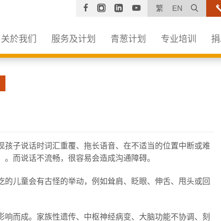
Facebook
Instagram
Linkedin
YouTube
打开
繁
EN
关於我们
服务及计划
青葱计划
专业培训
捐
糕。」如发现孩子说话时词汇重覆、拖长语音、在不适当的位置中断或难
」。而说话不流畅，很容易会造成沟通障碍。
吃的儿童会有古怪的举动，例如耸肩、眨眼、伸舌、甩头或回
影响而成。家族性遗传、中枢神经病变、大脑功能不协调、刻