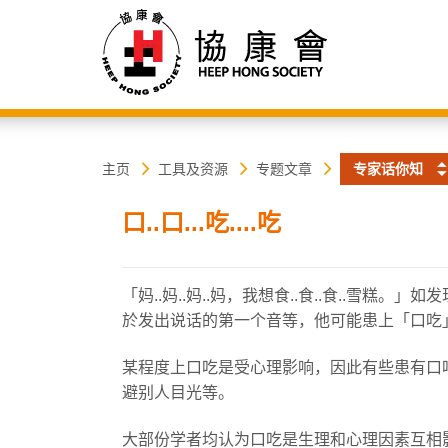
协
主
主页
工具及资源
专题文章
专家话你知
内
容
康
口..口...吃....吃
开
始
会
「妈..妈..妈..妈，我想食..食..食..雪
於发出说话的第一个音等，他可能患上「口吃
某程度上口吃是受心理影响，因此有些患有口
避别人目光等。
大部份学者均认为口吃是生理和心理因素互相