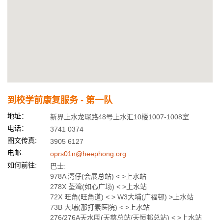
到校学前康复服务 - 第一队
地址：
新界上水龙琛路48号上水汇10楼1007-1008室
电话：
3741 0374
图文传真:
3905 6127
电邮:
oprs01n@heephong.org
如何前往:
巴士:
978A 湾仔(会展总站) < >上水站
278X 荃湾(如心广场) < >上水站
72X 旺角(旺角道) < > W3大埔(广福邨) >上水站
73B 大埔(那打素医院) < >上水站
276/276A天水围(天慈总站/天恒邨总站) < >上水站