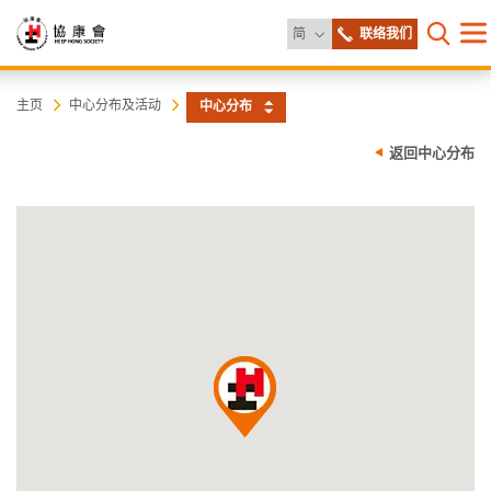
更改语言
简
联络我们
目
打开网
录
协
主
主页
中心分布及活动
中心分布
内
容
康
返回中心分布
开
始
会