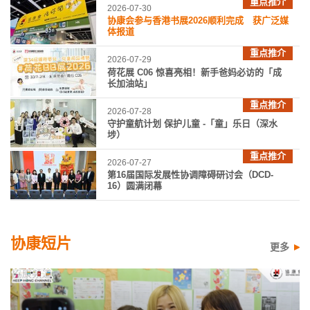
重点推介
2026-07-30
协康会参与香港书展2026顺利完成 获广泛媒
体报道
重点推介
2026-07-29
荷花展 C06 惊喜亮相！新手爸妈必访的「成
长加油站」
重点推介
2026-07-28
守护童航计划 保护儿童 -「童」乐日（深水
埗）
重点推介
2026-07-27
第16届国际发展性协调障碍研讨会（DCD-
16）圆满闭幕
协康短片
更多