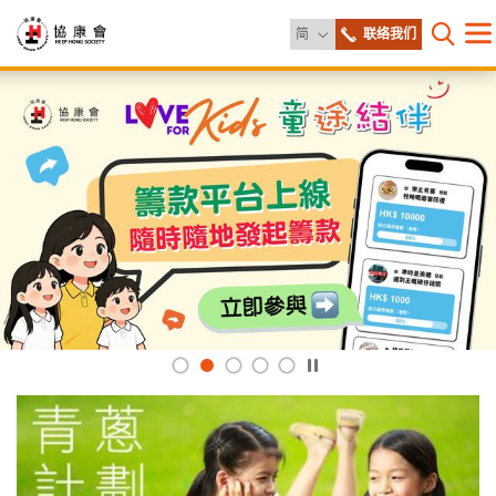
更改语言
简
联络我们
目
打开网
录
协
主
内
容
康
开
始
会
播
放
/
暂
停